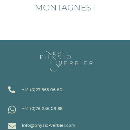
MONTAGNES !

+41 (0)27 565 06 60

+41 (0)76 236 09 88

info@physio-verbier.com